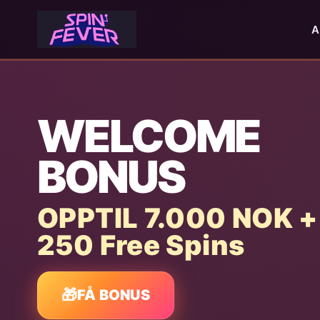
A
WELCOME
BONUS
OPPTIL 7.000 NOK +
250 Free Spins
🎁
FÅ BONUS