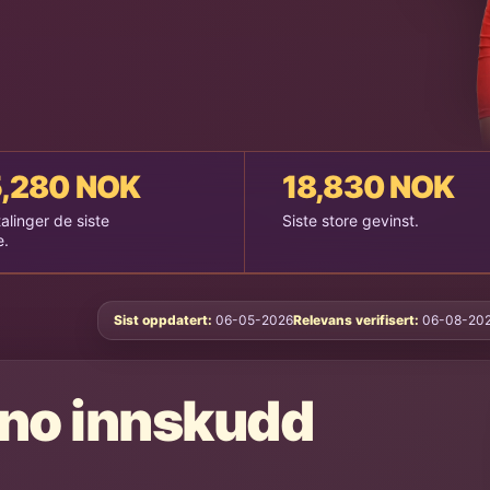
5,280 NOK
18,830 NOK
alinger de siste
Siste store gevinst.
e.
Sist oppdatert:
06-05-2026
Relevans verifisert:
06-08-20
sino innskudd