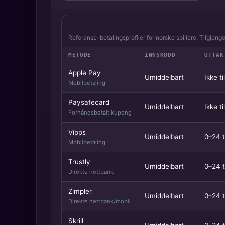
Referanse-betalingsprofiler for norske spillere. Tilgjeng
METODE
INNSKUDD
UTTAK
Apple Pay
Umiddelbart
Ikke ti
Mobilbetaling
Paysafecard
Umiddelbart
Ikke ti
Forhåndsbetalt kupong
Vipps
Umiddelbart
0–24 
Mobilbetaling
Trustly
Umiddelbart
0–24 
Direkte nettbank
Zimpler
Umiddelbart
0–24 
Direkte nettbank/mobil
Skrill