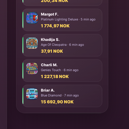
200,34 NOK
Margot F.
Platinum Lighting Deluxe · 5 min ago
1 774,97 NOK
Khadija S.
Age Of Cleopatra · 6 min ago
37,91 NOK
Charli M.
Genies Touch · 6 min ago
1 227,18 NOK
Briar A.
Blue Diamond · 7 min ago
15 692,90 NOK