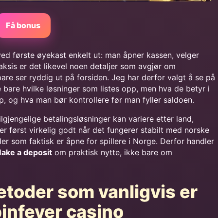
Få bonus
ed første øyekast enkelt ut: man åpner kassen, velger
aksis er det likevel noen detaljer som avgjør om
are ser ryddig ut på forsiden. Jeg har derfor valgt å se på
ke bare hvilke løsninger som listes opp, men hva de betyr i
, og hva man bør kontrollere før man fyller saldoen.
lgjengelige betalingsløsninger kan variere etter land,
r først virkelig godt når det fungerer stabilt med norske
r som faktisk er åpne for spillere i Norge. Derfor handler
Make a deposit
om praktisk nytte, ikke bare om
toder som vanligvis er
pinfever casino