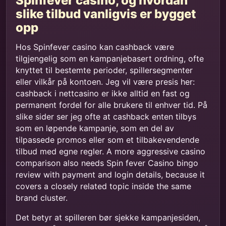
Spinfever casino, og hvordan
slike tilbud vanligvis er bygget
opp
Hos Spinfever casino kan cashback være
tilgjengelig som en kampanjebasert ordning, ofte
knyttet til bestemte perioder, spillersegmenter
eller vilkår på kontoen. Jeg vil være presis her:
cashback i nettcasino er ikke alltid en fast og
permanent fordel for alle brukere til enhver tid. På
slike sider ser jeg ofte at cashback enten tilbys
som en løpende kampanje, som en del av
tilpassede promos eller som et tilbakevendende
tilbud med egne regler. A more aggressive casino
comparison also needs
Spin fever Casino bingo
review with payment and login details
, because it
covers a closely related topic inside the same
brand cluster.
Det betyr at spilleren bør sjekke kampanjesiden,