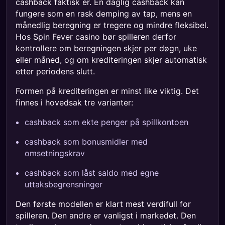
cashback faktisk er. En daglig cashback kan
fungere som en rask demping av tap, mens en
månedlig beregning er tregere og mindre fleksibel.
Hos Spin Fever casino bør spilleren derfor
kontrollere om beregningen skjer per døgn, uke
eller måned, og om krediteringen skjer automatisk
etter periodens slutt.
Formen på krediteringen er minst like viktig. Det
finnes i hovedsak tre varianter:
cashback som ekte penger på spillkontoen
cashback som bonusmidler med
omsetningskrav
cashback som låst saldo med egne
uttaksbegrensninger
Den første modellen er klart mest verdifull for
spilleren. Den andre er vanligst i markedet. Den