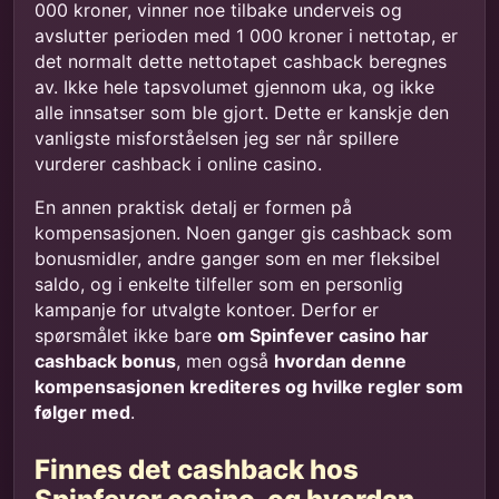
000 kroner, vinner noe tilbake underveis og
avslutter perioden med 1 000 kroner i nettotap, er
det normalt dette nettotapet cashback beregnes
av. Ikke hele tapsvolumet gjennom uka, og ikke
alle innsatser som ble gjort. Dette er kanskje den
vanligste misforståelsen jeg ser når spillere
vurderer cashback i online casino.
En annen praktisk detalj er formen på
kompensasjonen. Noen ganger gis cashback som
bonusmidler, andre ganger som en mer fleksibel
saldo, og i enkelte tilfeller som en personlig
kampanje for utvalgte kontoer. Derfor er
spørsmålet ikke bare
om Spinfever casino har
cashback bonus
, men også
hvordan denne
kompensasjonen krediteres og hvilke regler som
følger med
.
Finnes det cashback hos