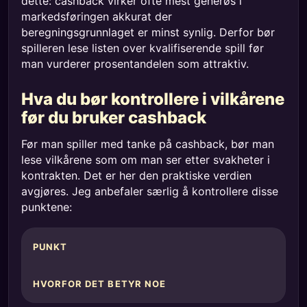
dette: cashback virker ofte mest generøs i
markedsføringen akkurat der
beregningsgrunnlaget er minst synlig. Derfor bør
spilleren lese listen over kvalifiserende spill før
man vurderer prosentandelen som attraktiv.
Hva du bør kontrollere i vilkårene
før du bruker cashback
Før man spiller med tanke på cashback, bør man
lese vilkårene som om man ser etter svakheter i
kontrakten. Det er her den praktiske verdien
avgjøres. Jeg anbefaler særlig å kontrollere disse
punktene:
PUNKT
HVORFOR DET BETYR NOE