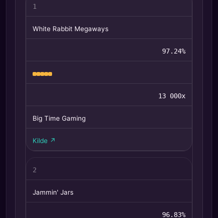
1
White Rabbit Megaways
97.24%
5/5
13 000x
Big Time Gaming
Kilde ↗
2
Jammin' Jars
96.83%