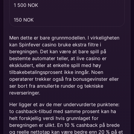
1 500 NOK
150 NOK
Men dette er bare grunnmodellen. I virkeligheten
kan Spinfever casino bruke ekstra filtre i
beregningen. Det kan være at bare spill på
bestemte automater teller, at live casino er
ekskludert, eller at enkelte spill med høy
tilbakebetalingsprosent ikke inngår. Noen
operatører trekker også fra bonusgevinster eller
ser bort fra annullerte runder og tekniske
reverseringer.
Her ligger et av de mer undervurderte punktene:
to cashback-tilbud med samme prosent kan ha
helt forskjellig verdi hvis grunnlaget for
beregningen er ulikt. En 10 % cashback på brede
og reelle nettotap kan være bedre enn 20 % på et