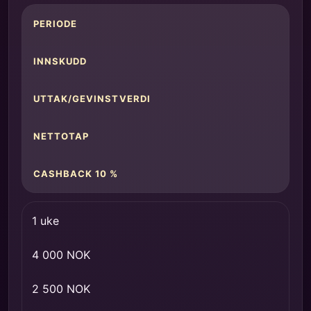
PERIODE
INNSKUDD
UTTAK/GEVINSTVERDI
NETTOTAP
CASHBACK 10 %
1 uke
4 000 NOK
2 500 NOK