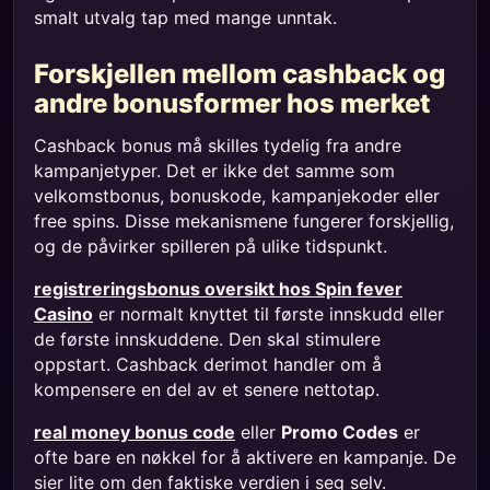
smalt utvalg tap med mange unntak.
Forskjellen mellom cashback og
andre bonusformer hos merket
Cashback bonus må skilles tydelig fra andre
kampanjetyper. Det er ikke det samme som
velkomstbonus, bonuskode, kampanjekoder eller
free spins. Disse mekanismene fungerer forskjellig,
og de påvirker spilleren på ulike tidspunkt.
registreringsbonus oversikt hos Spin fever
Casino
er normalt knyttet til første innskudd eller
de første innskuddene. Den skal stimulere
oppstart. Cashback derimot handler om å
kompensere en del av et senere nettotap.
real money bonus code
eller
Promo Codes
er
ofte bare en nøkkel for å aktivere en kampanje. De
sier lite om den faktiske verdien i seg selv.