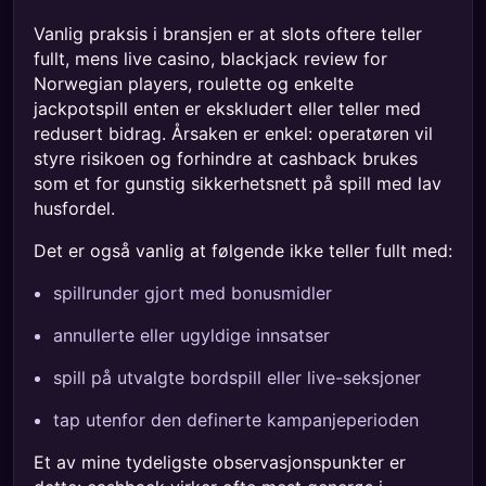
Vanlig praksis i bransjen er at slots oftere teller
fullt, mens live casino,
blackjack review for
Norwegian players
, roulette og enkelte
jackpotspill enten er ekskludert eller teller med
redusert bidrag. Årsaken er enkel: operatøren vil
styre risikoen og forhindre at cashback brukes
som et for gunstig sikkerhetsnett på spill med lav
husfordel.
Det er også vanlig at følgende ikke teller fullt med:
spillrunder gjort med bonusmidler
annullerte eller ugyldige innsatser
spill på utvalgte bordspill eller live-seksjoner
tap utenfor den definerte kampanjeperioden
Et av mine tydeligste observasjonspunkter er