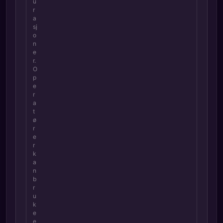
u
r
a
sj
o
n
e
r.
O
p
e
r
a
t
ø
r
e
r
k
a
n
b
r
u
k
e
e